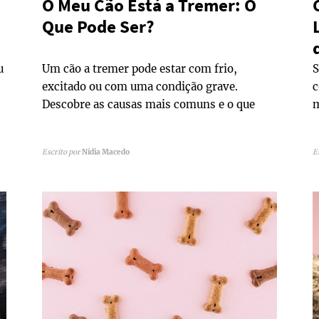
O Meu Cão Está a Tremer: O
Que Pode Ser?
u
Um cão a tremer pode estar com frio,
S
excitado ou com uma condição grave.
c
Descobre as causas mais comuns e o que
m
fazer em cada situação.
Escrito por
Nídia Macedo
E