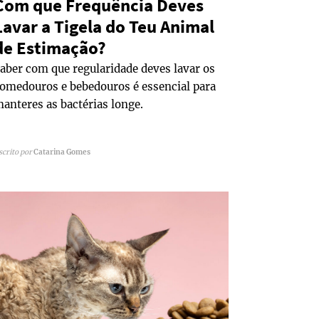
Com que Frequência Deves
Lavar a Tigela do Teu Animal
de Estimação?
aber com que regularidade deves lavar os
omedouros e bebedouros é essencial para
anteres as bactérias longe.
scrito por
Catarina Gomes